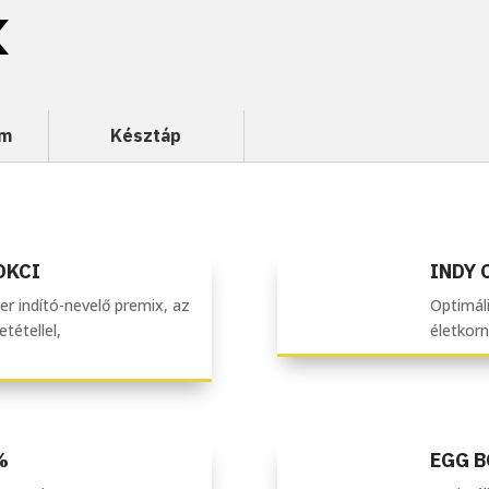
k
um
Késztáp
OKCI
INDY 
ler indító-nevelő premix, az
Optimáli
tétellel,
életkorn
%
EGG 