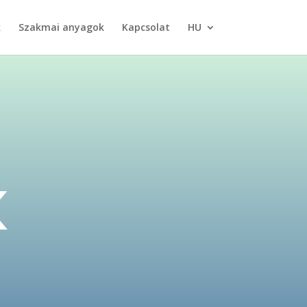
k
Szakmai anyagok
Kapcsolat
HU
K