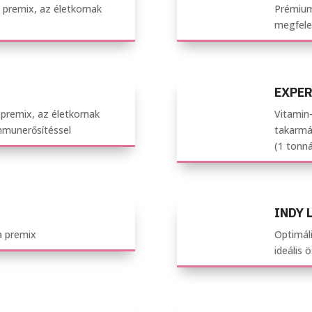
 premix, az életkornak
Prémium
megfelel
EXPER
premix, az életkornak
Vitamin-
immunerősítéssel
takarmá
(1 tonn
INDY 
a premix
Optimál
ideális 