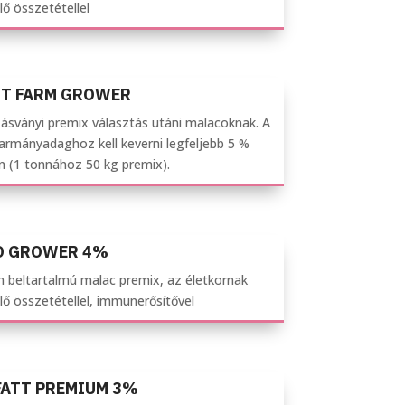
ő összetétellel
RT FARM GROWER
ásványi premix választás utáni malacoknak. A
armányadaghoz kell keverni legfeljebb 5 %
n (1 tonnához 50 kg premix).
O GROWER 4%
 beltartalmú malac premix, az életkornak
ő összetétellel, immunerősítővel
FATT PREMIUM 3%