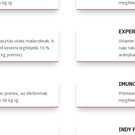
5 kg-ig
megfelel
EXPE
lasztás utáni malacoknak. A
Vitamin-
l keverni legfeljebb 10 %
napi tak
 kg premix).
arányba
IMUN
ac premix, az életkornak
Prémium
5-30 kg-ig
megfelel
INDY 