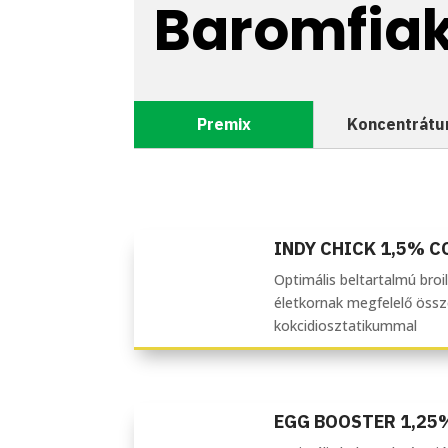
Baromfia
Premix
Koncentrát
INDY CHICK 1,5% C
Optimális beltartalmú broi
életkornak megfelelő össze
kokcidiosztatikummal
EGG BOOSTER 1,25