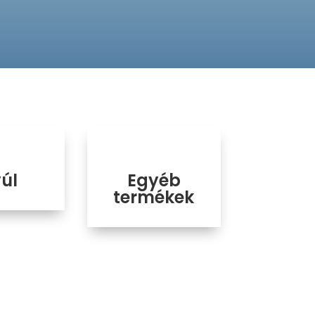
úl
Egyéb
termékek