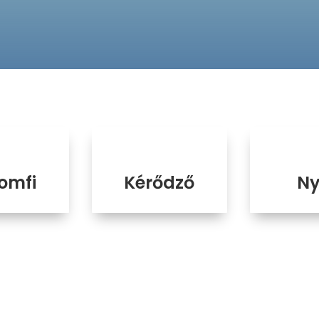
omfi
Kérődző
Ny