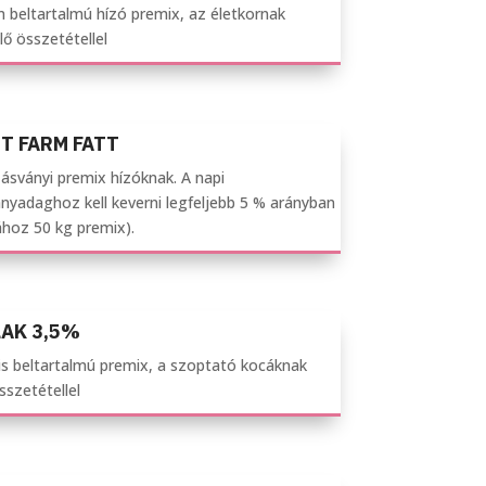
 beltartalmú hízó premix, az életkornak
ő összetétellel
T FARM FATT
ásványi premix hízóknak. A napi
nyadaghoz kell keverni legfeljebb 5 % arányban
ához 50 kg premix).
LAK 3,5%
is beltartalmú premix, a szoptató kocáknak
összetétellel