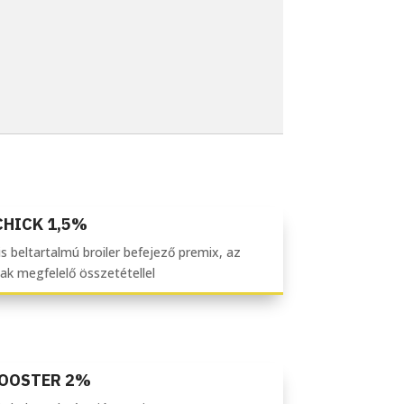
CHICK 1,5%
s beltartalmú broiler befejező premix, az
ak megfelelő összetétellel
BOOSTER 2%