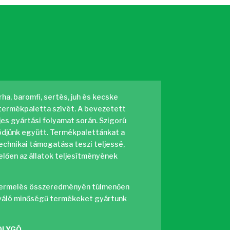
ha, baromfi, sertés, juh és kecske
 termékpaletta szívét. A bevezetett
s gyártási folyamat során. Szigorú
ködjünk együtt. Termékpalettánkat a
echnikai támogatása teszi teljessé,
lelően az állatok teljesítményének
s a termelés összeredményén túlmenően
kiváló minőségű termékeket gyártunk
OLYGÓ