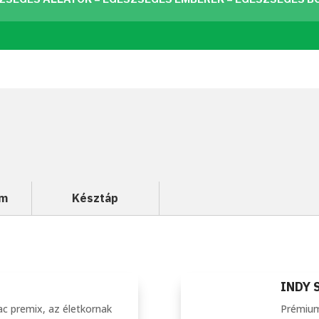
um
Késztáp
INDY 
ac premix, az életkornak
Prémium