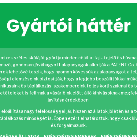
Gyártói háttér
ixek széles skáláját gyártja minden célállatfaj – tejelő és húsmar
ármazó, gondosan jóváhagyott alapanyagok alkotják a PATENT Co.
k lehetővé teszik, hogy nyomon kövessük az alapanyagot a telje
őségi elemzéseink biztosítják, hogy a legjobb beszállítókkal mű
nikusaink és táplálkozási szakembereink teljes körű szakmai és t
tételeket is felírnak a vásárlóink ​​előtt álló kihívásoknak megfe
javítása érdekében.
 előállítása nagy felelősséggel jár, hiszen az állatok jólétén é
 táplálkozás minőségét is. Éppen ezért elhatároztuk, hogy csak 
és forgalmazunk.
ZSÉGES ÁLLATOK – EGÉSZSÉGES EMBEREK – EGÉSZSÉGES B