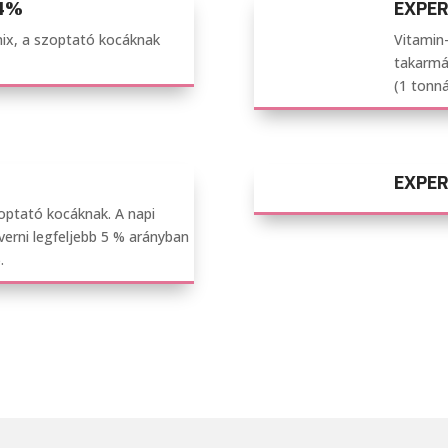
 4%
EXPER
ix, a szoptató kocáknak
Vitamin-
takarmá
(1 tonn
EXPER
optató kocáknak. A napi
erni legfeljebb 5 % arányban
.