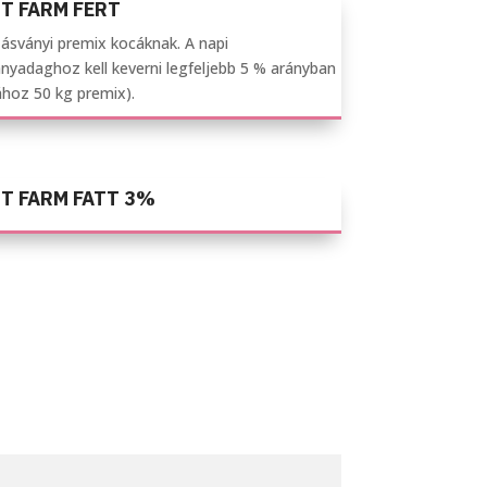
T FARM FERT
ásványi premix kocáknak. A napi
nyadaghoz kell keverni legfeljebb 5 % arányban
ához 50 kg premix).
T FARM FATT 3%