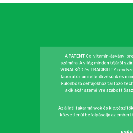
A PATENT Co. vitamin-ásványi prem
számára. A világ minden tájáról sz
VONALKÓD és TRACIBILITY rendszere
laboratóriumi ellenőrzésünk és min
különböző célfajokhoz tartozó tech
akik akár személyre szabott össze
Az állati takarmányok és kiegészítők
közvetlenül befolyásolja az emberi
EGÉS