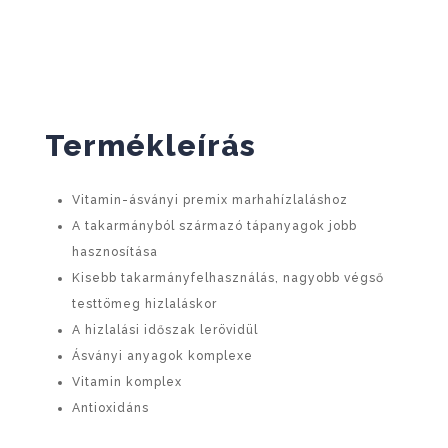
Termékleírás
Vitamin-ásványi premix marhahízlaláshoz
A takarmányból származó tápanyagok jobb
hasznosítása
Kisebb takarmányfelhasználás, nagyobb végső
testtömeg hizlaláskor
A hizlalási időszak lerövidül
Ásványi anyagok komplexe
Vitamin komplex
Antioxidáns