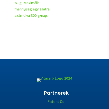
%-ig. Maximális
mennyiség egy állatra
számolva 300 g/nap.
Partnerek
Patent Co.