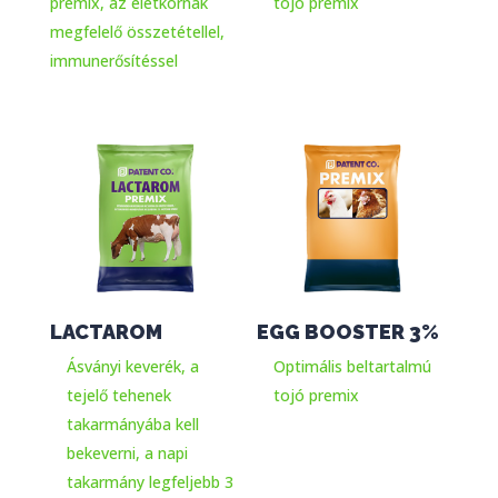
premix, az életkornak
tojó premix
megfelelő összetétellel,
immunerősítéssel
LACTAROM
EGG BOOSTER 3%
Ásványi keverék, a
Optimális beltartalmú
tejelő tehenek
tojó premix
takarmányába kell
bekeverni, a napi
takarmány legfeljebb 3