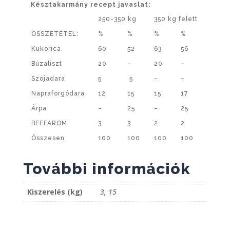
Késztakarmány recept javaslat:
250-350 kg
350 kg felett
ÖSSZETÉTEL:
%
%
%
%
Kukorica
60
52
63
56
Búzaliszt
20
–
20
–
Szójadara
5
5
–
–
Napraforgódara
12
15
15
17
Árpa
–
25
–
25
BEEFAROM
3
3
2
2
Összesen
100
100
100
100
További információk
Kiszerelés (kg)
3, 15