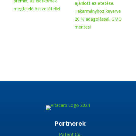
premix, az életkornak
ajánlott az etetése.
megfelelő összetétellel
Takarmányhoz keverve
20 % adagolással. GMO
mentes!
Partnerek
Patent Co.