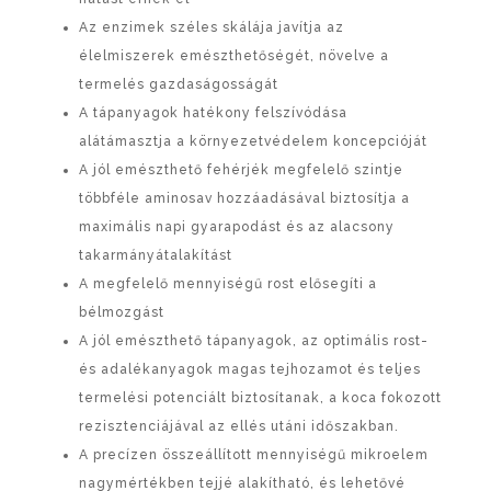
Az enzimek széles skálája javítja az
élelmiszerek emészthetőségét, növelve a
termelés gazdaságosságát
A tápanyagok hatékony felszívódása
alátámasztja a környezetvédelem koncepcióját
A jól emészthető fehérjék megfelelő szintje
többféle aminosav hozzáadásával biztosítja a
maximális napi gyarapodást és az alacsony
takarmányátalakítást
A megfelelő mennyiségű rost elősegíti a
bélmozgást
A jól emészthető tápanyagok, az optimális rost-
és adalékanyagok magas tejhozamot és teljes
termelési potenciált biztosítanak, a koca fokozott
rezisztenciájával az ellés utáni időszakban.
A precízen összeállított mennyiségű mikroelem
nagymértékben tejjé alakítható, és lehetővé