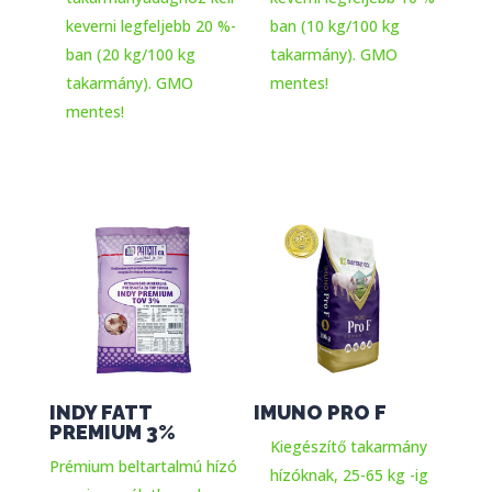
keverni legfeljebb 20 %-
ban (10 kg/100 kg
ban (20 kg/100 kg
takarmány). GMO
takarmány). GMO
mentes!
mentes!
INDY FATT
IMUNO PRO F
PREMIUM 3%
Kiegészítő takarmány
Prémium beltartalmú hízó
hízóknak, 25-65 kg -ig