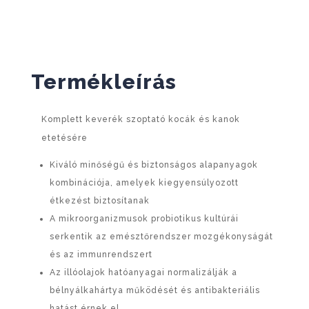
Termékleírás
Komplett keverék szoptató kocák és kanok
etetésére
Kiváló minőségű és biztonságos alapanyagok
kombinációja, amelyek kiegyensúlyozott
étkezést biztosítanak
A mikroorganizmusok probiotikus kultúrái
serkentik az emésztőrendszer mozgékonyságát
és az immunrendszert
Az illóolajok hatóanyagai normalizálják a
bélnyálkahártya működését és antibakteriális
hatást érnek el