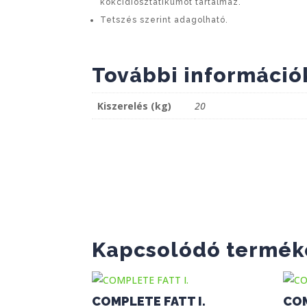
kokcidiosztatikumot tartalmaz.
Tetszés szerint adagolható.
További információ
Kiszerelés (kg)
20
Kapcsolódó termék
COMPLETE FATT I.
COM