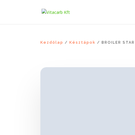
Kezdőlap
Késztápok
/
/ BROILER STA