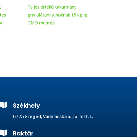
y,
Teljes értékű takarmány
etes
granulátum juhoknak 15 kg-ig.
ot
GMO mentes!

Székhely
6725 Szeged, Vadmacska u. 16. fszt. 1.

Raktár