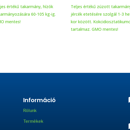
ljes értékű takarmány, hízók
Teljes értékű zúzott takarmán
karmányozására 60-105 kg-ig.
jércék etetésére szolgál 1-3 h
O mentes!
kor között. Kokcidiosztatikum
tartalmaz. GMO mentes!
Információ
Rólunk
Termékek