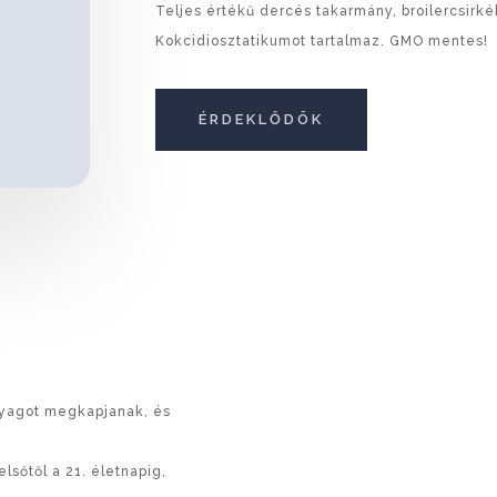
Teljes értékű dercés takarmány, broilercsirké
Kokcidiosztatikumot tartalmaz. GMO mentes!
ÉRDEKLŐDÖK
nyagot megkapjanak, és
lsőtől a 21. életnapig,