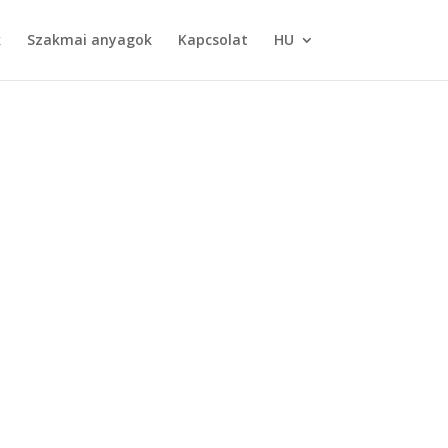
k
Szakmai anyagok
Kapcsolat
HU
R