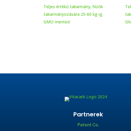
Teljes értékű takarmány, hízók
Te
takarmányozására 25-60 kg-ig.
ta
GMO mentes!
GM
Partnerek
Patent Co.