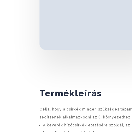
Termékleírás
Célja, hogy a csirkék minden szükséges tápa
segítsenek alkalmazkodni az új környezethez.
A keverék hízócsirkék etetésére szolgál, az e