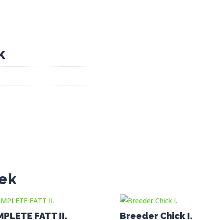
k
ek
PLETE FATT II.
Breeder Chick I.