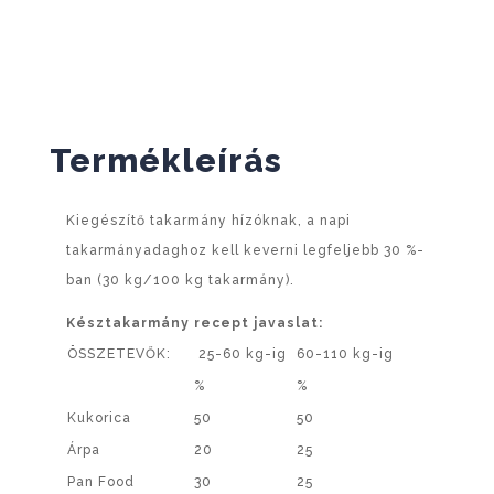
Termékleírás
Kiegészítő takarmány hízóknak, a napi
takarmányadaghoz kell keverni legfeljebb 30 %-
ban (30 kg/100 kg takarmány).
Késztakarmány recept javaslat:
ÖSSZETEVŐK:
25-60 kg-ig
60-110 kg-ig
%
%
Kukorica
50
50
Árpa
20
25
Pan Food
30
25