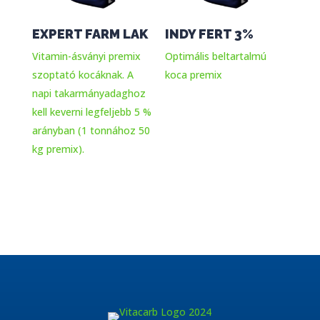
EXPERT FARM LAK
INDY FERT 3%
Vitamin-ásványi premix
Optimális beltartalmú
szoptató kocáknak. A
koca premix
napi takarmányadaghoz
kell keverni legfeljebb 5 %
arányban (1 tonnához 50
kg premix).