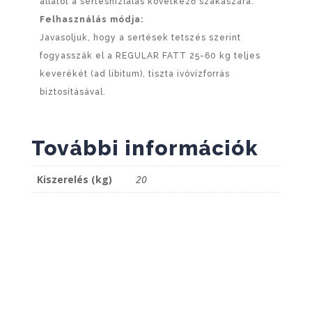
állatot a sertéshízlalás következő szakaszára.
Felhasználás módja:
Javasoljuk, hogy a sertések tetszés szerint
fogyasszák el a REGULAR FATT 25-60 kg teljes
keverékét (ad libitum), tiszta ivóvízforrás
biztosításával.
További információk
Kiszerelés (kg)
20