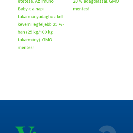
etetése. Az Imuno
20 % adagolással. GMO
Baby-t a napi
mentes!
takarmányadaghoz kell
keverni legfeljebb 25 %-
ban (25 kg/100 kg
takarmány). GMO
mentes!