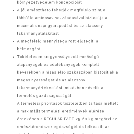
környezetvédelem koncepcióját
A jól emészthető fehérjék megfelelő szintje
többféle aminosav hozzáadásával biztosítja a
maximális napi gyarapodást és az alacsony
takarmányátalakítást
A megfelelő mennyiségű rost elősegíti a
bélmozgást
Tökéletesen kiegyensúlyozott minőségű
alapanyagok és adalékanyagok komplett
keverékben a hízás első szakaszában biztosítják a
magas nyereséget és az alacsony
takarmányértékesítést, miközben növelik a
termelés gazdaságosságát.
A termelési prioritások tiszteletben tartása mellett
a maximális termelési eredmények elérése
érdekében a REGULAR FATT 25-60 kg megőrzi az
emésztőrendszer egészségét és felkészíti az