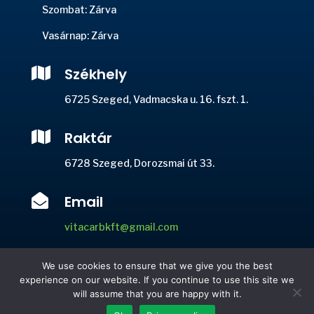
Szombat: Zárva
Vasárnap: Zárva

Székhely
6725 Szeged, Vadmacska u. 16. fszt. 1.

Raktár
6728 Szeged, Dorozsmai út 33.

Email
vitacarbkft@gmail.com

Telefon
We use cookies to ensure that we give you the best
experience on our website. If you continue to use this site we
+36 20 946 7615
will assume that you are happy with it.
Minden jog fenntartva © 2026