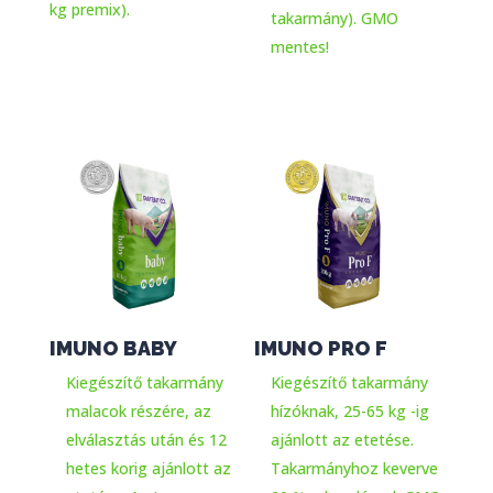
kg premix).
takarmány). GMO
mentes!
IMUNO BABY
IMUNO PRO F
Kiegészítő takarmány
Kiegészítő takarmány
malacok részére, az
hízóknak, 25-65 kg -ig
elválasztás után és 12
ajánlott az etetése.
hetes korig ajánlott az
Takarmányhoz keverve