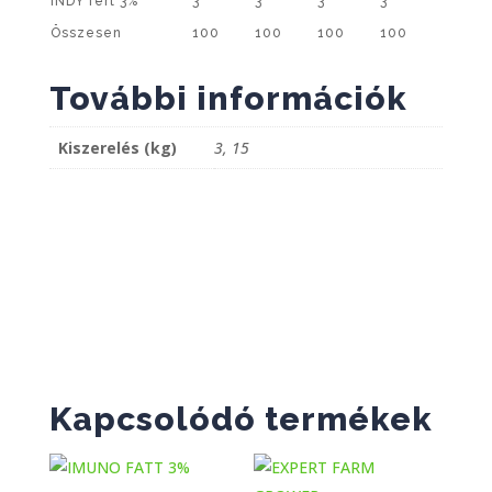
INDY fert 3%
3
3
3
3
Összesen
100
100
100
100
További információk
Kiszerelés (kg)
3, 15
Kapcsolódó termékek