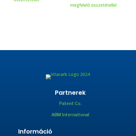
megfelelő összetétellel
Partnerek
Patent Co.
ABM International
Információ