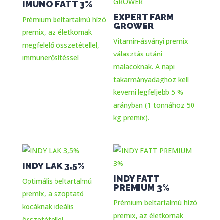
IMUNO FATT 3%
EXPERT FARM
Prémium beltartalmú hízó
GROWER
premix, az életkornak
Vitamin-ásványi premix
megfelelő összetétellel,
választás utáni
immunerősítéssel
malacoknak. A napi
takarmányadaghoz kell
keverni legfeljebb 5 %
arányban (1 tonnához 50
kg premix).
INDY LAK 3,5%
INDY FATT
Optimális beltartalmú
PREMIUM 3%
premix, a szoptató
Prémium beltartalmú hízó
kocáknak ideális
premix, az életkornak
összetétellel