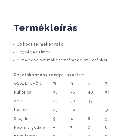
Termékleírás
Jó koca termékenység
Egységes almok
A malacok optimális testtömege születéskor
Késztakarmány recept javaslat:
ÖSSZETEVŐK:
%
%
%
%
Kukorica
38
36
48
54
Árpa
25
30
35
–
Halliszt
25
20
–
30
Szójaliszt
9
4
6
5
Napraforgódara
–
7
8
8