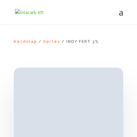
Kezdőlap
Sertés
/
/ INDY FERT 3%