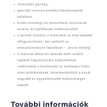
vitaminban gazdag;
speciális szerves eredetű hatóanyagokat
tartalmaz;
Kiváló minőségű és emészthető összetevők
növényi és tejfehérjék kombinációiból
A termék ösztönzi a malacokat az első táplálék
elfogyasztására, ami serkenti az
emésztőrendszer fejlődését – „enzim tréning”
A malacok laktációs időszak alatti szilárd
táplálék fogyasztására szoktatásával
csökkentjük a kockázatát az esetleges fialás
utáni problémáknak, tehermentesítjük a kocát,
nagyobb és egyenletesebb malactömeget
kapunk
További információk