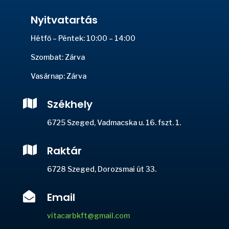
Nyitvatartás
Hétfő – Péntek: 10:00 – 14:00
Szombat: Zárva
Vasárnap: Zárva

Székhely
6725 Szeged, Vadmacska u. 16. fszt. 1.

Raktár
6728 Szeged, Dorozsmai út 33.

Email
vitacarbkft@gmail.com