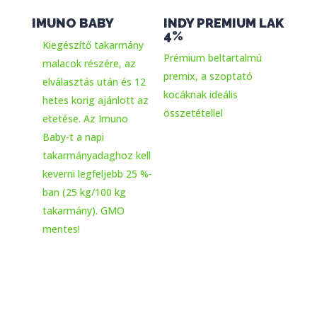
IMUNO BABY
INDY PREMIUM LAK
4%
Kiegészítő takarmány
Prémium beltartalmú
malacok részére, az
premix, a szoptató
elválasztás után és 12
kocáknak ideális
hetes korig ajánlott az
összetétellel
etetése. Az Imuno
Baby-t a napi
takarmányadaghoz kell
keverni legfeljebb 25 %-
ban (25 kg/100 kg
takarmány). GMO
mentes!