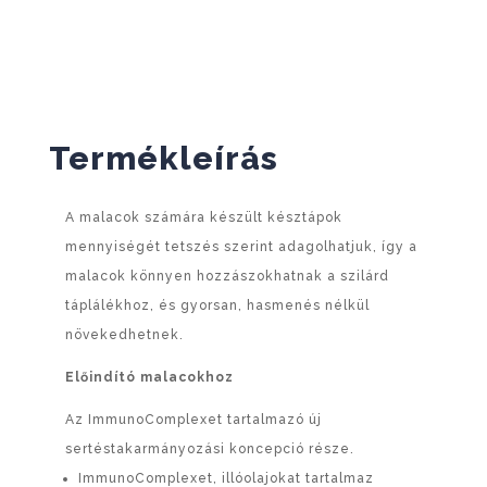
Termékleírás
A malacok számára készült késztápok
mennyiségét tetszés szerint adagolhatjuk, így a
malacok könnyen hozzászokhatnak a szilárd
táplálékhoz, és gyorsan, hasmenés nélkül
növekedhetnek.
Előindító malacokhoz
Az ImmunoComplexet tartalmazó új
sertéstakarmányozási koncepció része.
ImmunoComplexet, illóolajokat tartalmaz