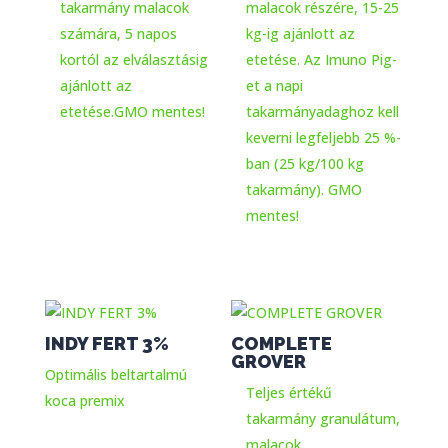
takarmány malacok
malacok részére, 15-25
számára, 5 napos
kg-ig ajánlott az
kortól az elválasztásig
etetése. Az Imuno Pig-
ajánlott az
et a napi
etetése.GMO mentes!
takarmányadaghoz kell
keverni legfeljebb 25 %-
ban (25 kg/100 kg
takarmány). GMO
mentes!
INDY FERT 3%
COMPLETE
GROVER
Optimális beltartalmú
Teljes értékű
koca premix
takarmány granulátum,
malacok