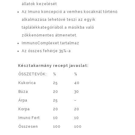
állatok kezelését
Az Imuno koncepció a vemhes kocáknál történő
alkalmazása lehetővé teszi az egyik
táplálékkategóriából a másikba való
zökkenőmentes átmenetet.
ImmunoComplexet tartalmaz
Az összes fehérje 35%-a
Késztakarmány recept javaslat:
ÖSSZETEVŐK:
%
%
Kukorica
25
40
Búza
20
30
Árpa
25
–
Korpa
20
20
Imuno Fert
10
10
Összesen
100
100