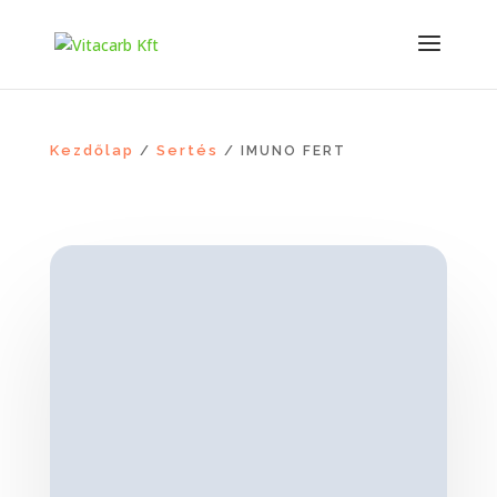
Kezdőlap
Sertés
/
/ IMUNO FERT