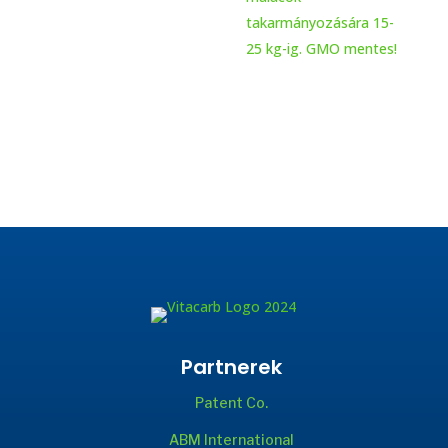
takarmányozására 15-
25 kg-ig. GMO mentes!
Partnerek
Patent Co.
ABM International