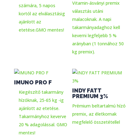
Vitamin-ásványi premix
számára, 5 napos
választás utáni
kortól az elválasztásig
malacoknak. A napi
ajánlott az
takarmányadaghoz kell
etetése.GMO mentes!
keverni legfeljebb 5 %
arányban (1 tonnához 50
kg premix).
IMUNO PRO F
INDY FATT
Kiegészítő takarmány
PREMIUM 3%
hízóknak, 25-65 kg -ig
Prémium beltartalmú hízó
ajánlott az etetése.
premix, az életkornak
Takarmányhoz keverve
megfelelő összetétellel
20 % adagolással. GMO
mentes!