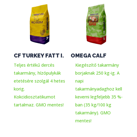
CF TURKEY FATT I.
OMEGA CALF
Teljes értékű dercés
Kiegészítő takarmány
takarmány, hízópulykák
borjaknak 250 kg-ig. A
etetésére szolgál 4 hetes
napi
korig.
takarmányadaghoz kell
Kokcidiosztatikumot
keverni legfeljebb 35 %-
tartalmaz. GMO mentes!
ban (35 kg/100 kg
takarmány). GMO
mentes!