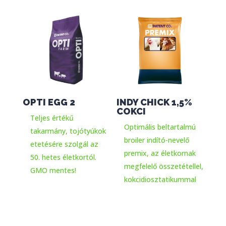
OPTI EGG 2
INDY CHICK 1,5%
COKCI
Teljes értékű
Optimális beltartalmú
takarmány, tojótyúkok
broiler indító-nevelő
etetésére szolgál az
premix, az életkornak
50. hetes életkortól.
megfelelő összetétellel,
GMO mentes!
kokcidiosztatikummal