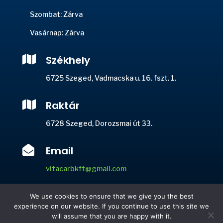
Szombat: Zárva
Vasárnap: Zárva

Székhely
6725 Szeged, Vadmacska u. 16. fszt. 1.

Raktár
6728 Szeged, Dorozsmai út 33.

Email
vitacarbkft@gmail.com

Telefon
We use cookies to ensure that we give you the best
experience on our website. If you continue to use this site we
+36 20 946 7615
will assume that you are happy with it.