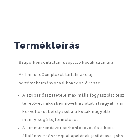
Termékleírás
Szuperkoncentrátum szoptató kocák számára
Az ImmunoComplexet tartalmazó új
sertéstakarmányozási koncepció része.
A szuper összetétele maximális fogyasztást tesz
lehetővé, miközben növeli az állat étvágyát, ami
közvetlenül befolyásolja a kocák nagyobb
mennyiségű tejtermelését
Az immunrendszer serkentésével és a koca
általános egészségi állapotának javításával jobb