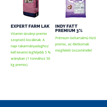
EXPERT FARM LAK
INDY FATT
PREMIUM 3%
Vitamin-ásványi premix
Prémium beltartalmú hízó
szoptató kocáknak. A
premix, az életkornak
napi takarmányadaghoz
megfelelő összetétellel
kell keverni legfeljebb 5 %
arányban (1 tonnához 50
kg premix).