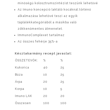
minőségű kolosztrumszintézist teszünk lehetővé
Az Imuno koncepció laktáló kocáknál történő
alkalmazása lehetővé teszi az egyik
táplálékkategóriából a másikba való
zökkenőmentes átmenetet.
ImmunoComplexet tartalmaz
Az összes fehérje 35%-a
Késztakarmány recept javaslat:
ÖSSZETEVŐK:
%
%
Kukorica
40
25
Búza
10
25
Árpa
20
25
Korpa
10
5
Imuno LAK
20
20
Összesen
100
100