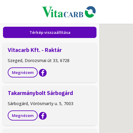
Térkép visszaállítása
Vitacarb Kft. - Raktár
Szeged, Dorozsmai út 33, 6728
Megnézem
Takarmánybolt Sárbogárd
Sárbogárd, Vörösmarty u. 5, 7003
Megnézem