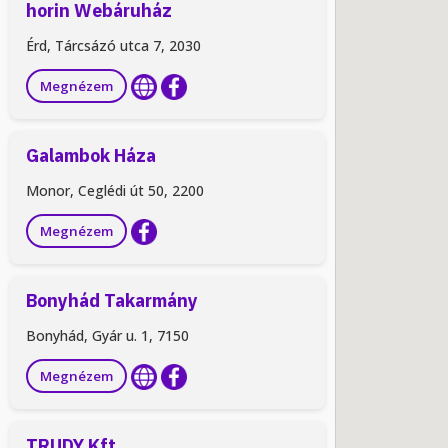
horin Webáruház
Érd, Tárcsázó utca 7, 2030
Megnézem
Galambok Háza
Monor, Ceglédi út 50, 2200
Megnézem
Bonyhád Takarmány
Bonyhád, Gyár u. 1, 7150
Megnézem
TRUDY Kft.