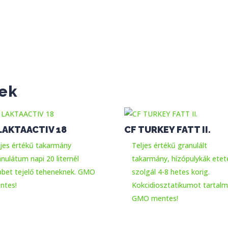
ek
LAKTAACTIV 18
CF TURKEY FATT II.
ljes értékű takarmány
Teljes értékű granulált
nulátum napi 20 liternél
takarmány, hízópulykák etet
bbet tejelő teheneknek. GMO
szolgál 4-8 hetes korig.
ntes!
Kokcidiosztatikumot tartalm
GMO mentes!