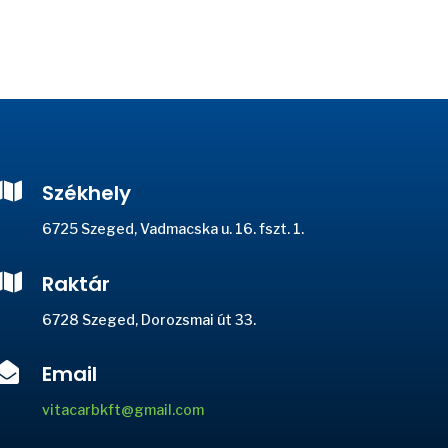

Székhely
6725 Szeged, Vadmacska u. 16. fszt. 1.

Raktár
6728 Szeged, Dorozsmai út 33.

Email
vitacarbkft@gmail.com