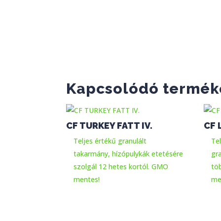
Kapcsolódó termék
CF TURKEY FATT IV.
CF 
Teljes értékű granulált
Te
takarmány, hízópulykák etetésére
gra
szolgál 12 hetes kortól. GMO
tö
mentes!
me