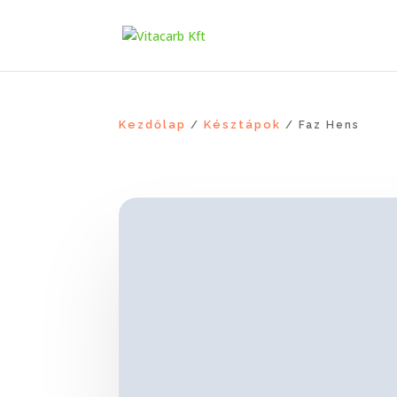
Kezdőlap
Késztápok
/
/ Faz Hens