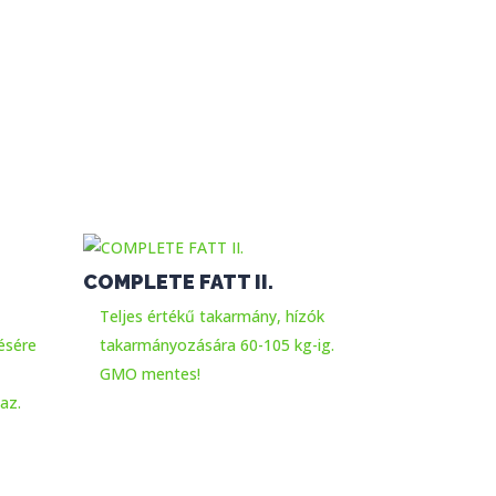
COMPLETE FATT II.
Teljes értékű takarmány, hízók
ésére
takarmányozására 60-105 kg-ig.
GMO mentes!
az.