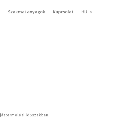
k
Szakmai anyagok
Kapcsolat
HU
ojástermelési időszakban.