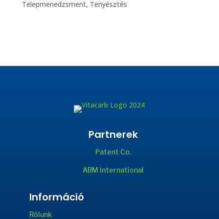
Telepmenedzsment
,
Tenyésztés
Partnerek
Patent Co.
ABM International
Információ
Rólunk