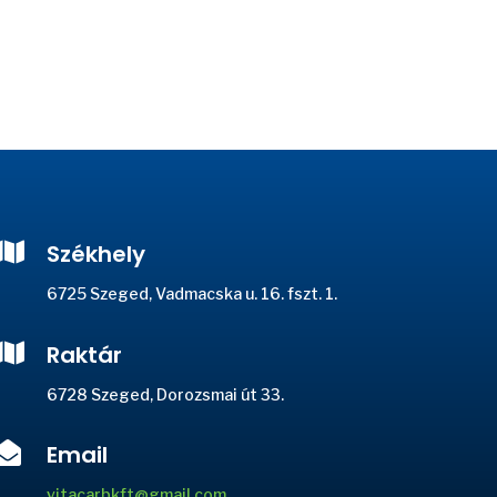

Székhely
6725 Szeged, Vadmacska u. 16. fszt. 1.

Raktár
6728 Szeged, Dorozsmai út 33.

Email
vitacarbkft@gmail.com