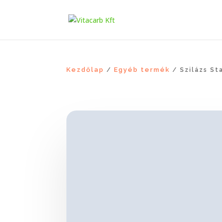
Kezdőlap
Egyéb termék
/
/ Szilázs Sta