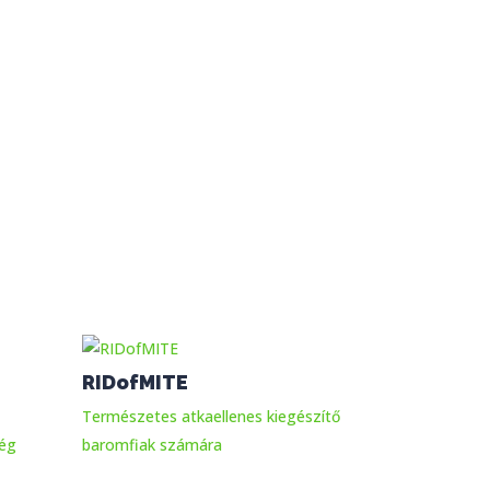
RIDofMITE
z
Természetes atkaellenes kiegészítő
ség
baromfiak számára