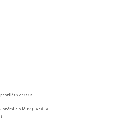
rpaszilázs esetén
iszórni a siló
2/3-ánál a
tt
.