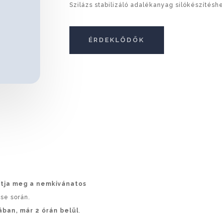
Szilázs stabilizáló adalékanyag silókészítésh
ÉRDEKLŐDÖK
ítja meg a nemkívánatos
ése során.
ában, már 2 órán belül
.