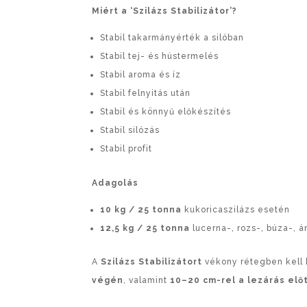
Miért a ‘Szilázs Stabilizátor’?
Stabil takarmányérték a silóban
Stabil tej- és hústermelés
Stabil aroma és íz
Stabil felnyitás után
Stabil és könnyű előkészítés
Stabil silózás
Stabil profit
Adagolás
10 kg / 25 tonna
kukoricaszilázs esetén
12,5 kg / 25 tonna
lucerna-, rozs-, búza-, á
A
Szilázs Stabilizátort
vékony rétegben kell k
végén
, valamint
10–20 cm-rel a lezárás elő