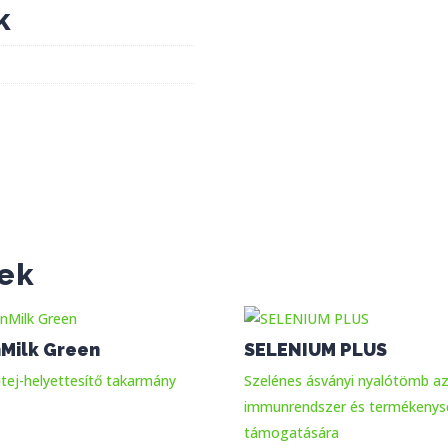
k
ek
Milk Green
SELENIUM PLUS
tej-helyettesítő takarmány
Szelénes ásványi nyalótömb a
immunrendszer és termékeny
támogatására