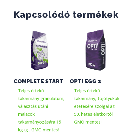
Kapcsolódó termékek
COMPLETE START
OPTI EGG 2
Teljes értékű
Teljes értékű
takarmány granulátum,
takarmány, tojótyúkok
választás utáni
etetésére szolgál az
malacok
50. hetes életkortól.
takarmányozására 15
GMO mentes!
kg-ig . GMO mentes!