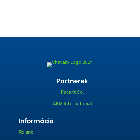
Partnerek
Patent Co.
ABM International
Információ
Rólunk