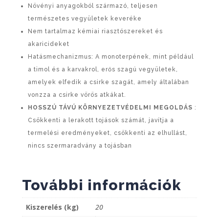
Növényi anyagokból származó, teljesen
természetes vegyületek keveréke
Nem tartalmaz kémiai riasztószereket és
akaricideket
Hatásmechanizmus: A monoterpének, mint például
a timol és a karvakrol, erős szagú vegyületek,
amelyek elfedik a csirke szagát, amely általában
vonzza a csirke vörös atkákat.
HOSSZÚ TÁVÚ KÖRNYEZETVÉDELMI MEGOLDÁS
:
Csökkenti a lerakott tojások számát, javítja a
termelési eredményeket, csökkenti az elhullást,
nincs szermaradvány a tojásban
További információk
Kiszerelés (kg)
20