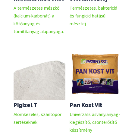
A természetes mészkő
Természetes, baktericid
(kalcium-karbonát) a
és fungicid hatású
kötőanyag és
mésztej
tömítőanyag alapanyaga.
Pigizel T
Pan Kost Vit
Alomkezelés, szárítópor
Univerzális ásványianyag-
sertéseknek
kiegészítő, csonterősítő
készítmény