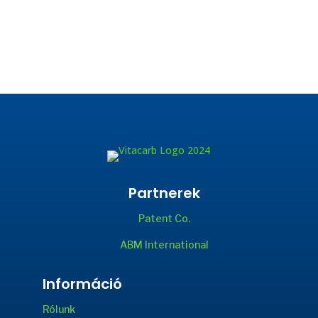
Partnerek
Patent Co.
ABM International
Információ
Rólunk