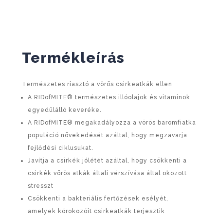
Termékleírás
Természetes riasztó a vörös csirkeatkák ellen
A RIDofMITE® természetes illóolajok és vitaminok
egyedülálló keveréke.
A RIDofMITE® megakadályozza a vörös baromfiatka
populáció növekedését azáltal, hogy megzavarja
fejlődési ciklusukat.
Javítja a csirkék jólétét azáltal, hogy csökkenti a
csirkék vörös atkák általi vérszívása által okozott
stresszt
Csökkenti a bakteriális fertőzések esélyét,
amelyek kórokozóit csirkeatkák terjesztik