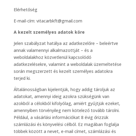
Elérhetőség
E-mail-cím: vitacarbkft@gmail.com
A kezelt személyes adatok köre
Jelen szabályzat hatálya az adatkezelőre – beleértve
annak valamennyi alkalmazottját – és a
weboldalakhoz közvetlenül kapcsolódó
adatkezelésekre, valamint a weboldalak üzemeltetése
során megszerzett és kezelt személyes adatokra
terjed ki.
Általánosságban kijelentjük, hogy addig tároljuk az
adatokat, amennyi ideig azokra szükségünk van
azokból a célokból kifolyólag, amiért gyűjtjük ezeket,
amennyiben törvényileg nem kötelező tovább tárolni.
Például, a vásárlási információkat 8 évig őrizzük
számlázási és könyvelési célból. Ez magában foglalja
többek között a nevet, e-mail címet, számlázási és