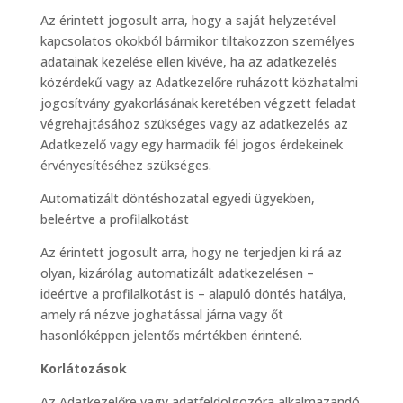
Az érintett jogosult arra, hogy a saját helyzetével
kapcsolatos okokból bármikor tiltakozzon személyes
adatainak kezelése ellen kivéve, ha az adatkezelés
közérdekű vagy az Adatkezelőre ruházott közhatalmi
jogosítvány gyakorlásának keretében végzett feladat
végrehajtásához szükséges vagy az adatkezelés az
Adatkezelő vagy egy harmadik fél jogos érdekeinek
érvényesítéséhez szükséges.
Automatizált döntéshozatal egyedi ügyekben,
beleértve a profilalkotást
Az érintett jogosult arra, hogy ne terjedjen ki rá az
olyan, kizárólag automatizált adatkezelésen –
ideértve a profilalkotást is – alapuló döntés hatálya,
amely rá nézve joghatással járna vagy őt
hasonlóképpen jelentős mértékben érintené.
Korlátozások
Az Adatkezelőre vagy adatfeldolgozóra alkalmazandó