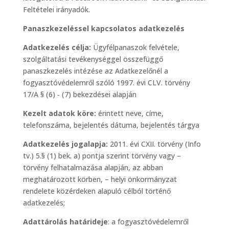
Feltételei irányadók.
Panaszkezeléssel kapcsolatos adatkezelés
Adatkezelés célja:
Ügyfélpanaszok felvétele,
szolgáltatási tevékenységgel összefüggő
panaszkezelés intézése az Adatkezelőnél a
fogyasztóvédelemről szóló 1997. évi CLV. törvény
17/A § (6) ‐ (7) bekezdései alapján
Kezelt adatok köre:
érintett neve, címe,
telefonszáma, bejelentés dátuma, bejelentés tárgya
Adatkezelés jogalapja:
2011. évi CXII. törvény (Info
tv.) 5.§ (1) bek. a) pontja szerint törvény vagy –
törvény felhatalmazása alapján, az abban
meghatározott körben, – helyi önkormányzat
rendelete közérdeken alapuló célból történő
adatkezelés;
Adattárolás határideje
: a fogyasztóvédelemről