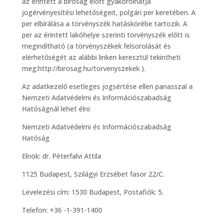
az érintett a bíróság előtt gyakorolhatja
jogérvényesítési lehetőségeit, polgári per keretében. A
per elbírálása a törvényszék hatáskörébe tartozik. A
per az érintett lakóhelye szerinti törvényszék előtt is
megindítható (a törvényszékek felsorolását és
elérhetőségét az alábbi linken keresztül tekintheti
meg:http://birosag.hu/torvenyszekek ).
Az adatkezelő esetleges jogsértése ellen panasszal a
Nemzeti Adatvédelmi és Információszabadság
Hatóságnál lehet élni:
Nemzeti Adatvédelmi és Információszabadság
Hatóság
Elnök: dr. Péterfalvi Attila
1125 Budapest, Szilágyi Erzsébet fasor 22/C.
Levelezési cím: 1530 Budapest, Postafiók: 5.
Telefon: +36 -1-391-1400