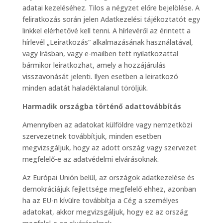
adatai kezeléséhez. Tilos a négyzet előre bejelölése. A
feliratkozás során jelen Adatkezelési tájékoztatót egy
linkkel elérhetővé kell tenni. A hírlevéről az érintett a
hírlevél „Leiratkozás” alkalmazásának használatával,
vagy írásban, vagy e-mailben tett nyilatkozattal
bármikor leiratkozhat, amely a hozzájárulás
visszavonását jelenti. Ilyen esetben a leiratkozó
minden adatát haladéktalanul töröljük.
Harmadik országba történő adattovábbítás
Amennyiben az adatokat külföldre vagy nemzetközi
szervezetnek továbbítjuk, minden esetben
megvizsgáljuk, hogy az adott ország vagy szervezet
megfelelő-e az adatvédelmi elvárásoknak.
Az Európai Unión belül, az országok adatkezelése és
demokráciájuk fejlettsége megfelelő ehhez, azonban
ha az EU-n kívülre továbbítja a Cég a személyes
adatokat, akkor megvizsgáljuk, hogy ez az ország