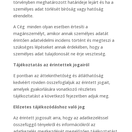
törvényben meghatározott határideje lejárt és ha a
személyes adat törlését bíróság vagy hatóság
elrendelte.
A Cég minden olyan esetben értesíti a
magánszemélyt, amikor annak személyes adatát
érintően adatvédelmi incidens történt és megteszi a
szükséges lépéseket annak érdekében, hogy a
személyes adat tulajdonosát ne érje veszteség.
Tájékoztatás az érintettek jogairól
E pontban az áttekinthetőség és átláthatóság
kedvéért röviden összefoglaljuk az érintett jogait,
amelyek gyakorlására vonatkozó részletes
tájékoztatást a következő fejezetben adjuk meg.
Előzetes tájékozódáshoz való jog
Az érintett jogosult arra, hogy az adatkezeléssel
összefüggő tényekről és információkról az
adatkezelés megkezdését megelőzően tájékoztatást