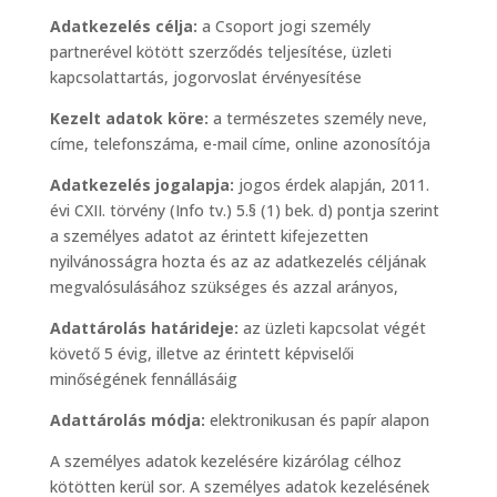
Adatkezelés célja:
a Csoport jogi személy
partnerével kötött szerződés teljesítése, üzleti
kapcsolattartás, jogorvoslat érvényesítése
Kezelt adatok köre:
a természetes személy neve,
címe, telefonszáma, e-mail címe, online azonosítója
Adatkezelés jogalapja:
jogos érdek alapján, 2011.
évi CXII. törvény (Info tv.) 5.§ (1) bek. d) pontja szerint
a személyes adatot az érintett kifejezetten
nyilvánosságra hozta és az az adatkezelés céljának
megvalósulásához szükséges és azzal arányos,
Adattárolás határideje:
az üzleti kapcsolat végét
követő 5 évig, illetve az érintett képviselői
minőségének fennállásáig
Adattárolás módja:
elektronikusan és papír alapon
A személyes adatok kezelésére kizárólag célhoz
kötötten kerül sor. A személyes adatok kezelésének