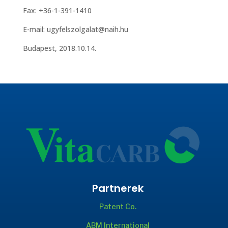
Fax: +36-1-391-1410
E-mail: ugyfelszolgalat@naih.hu
Budapest, 2018.10.14.
Partnerek
Patent Co.
ABM International