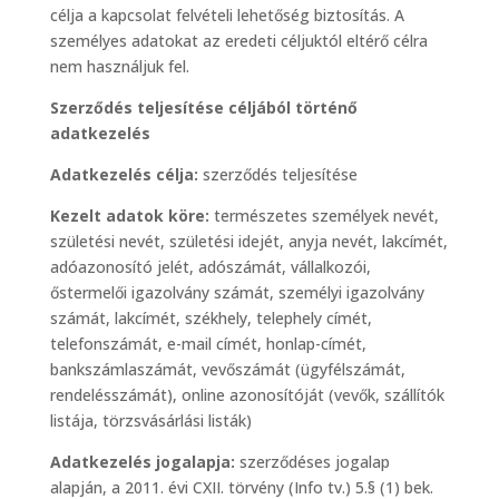
célja a kapcsolat felvételi lehetőség biztosítás. A
személyes adatokat az eredeti céljuktól eltérő célra
nem használjuk fel.
Szerződés teljesítése céljából történő
adatkezelés
Adatkezelés célja:
szerződés teljesítése
Kezelt adatok köre:
természetes személyek nevét,
születési nevét, születési idejét, anyja nevét, lakcímét,
adóazonosító jelét, adószámát, vállalkozói,
őstermelői igazolvány számát, személyi igazolvány
számát, lakcímét, székhely, telephely címét,
telefonszámát, e-mail címét, honlap-címét,
bankszámlaszámát, vevőszámát (ügyfélszámát,
rendelésszámát), online azonosítóját (vevők, szállítók
listája, törzsvásárlási listák)
Adatkezelés jogalapja:
szerződéses jogalap
alapján, a 2011. évi CXII. törvény (Info tv.) 5.§ (1) bek.