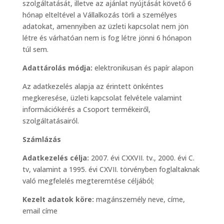
szolgáltatását, illetve az ajánlat nyújtását követő 6
hónap elteltével a Vállalkozás törli a személyes
adatokat, amennyiben az üzleti kapcsolat nem jön
létre és várhatóan nem is fog létre jönni 6 hónapon
túl sem.
Adattárolás módja:
elektronikusan és papír alapon
Az adatkezelés alapja az érintett önkéntes
megkeresése, üzleti kapcsolat felvétele valamint
információkérés a Csoport termékeiről,
szolgáltatásairól.
Számlázás
Adatkezelés célja:
2007. évi CXXVII. tv., 2000. évi C.
tv, valamint a 1995. évi CXVII. törvényben foglaltaknak
való megfelelés megteremtése céljából;
Kezelt adatok köre:
magánszemély neve, címe,
email címe