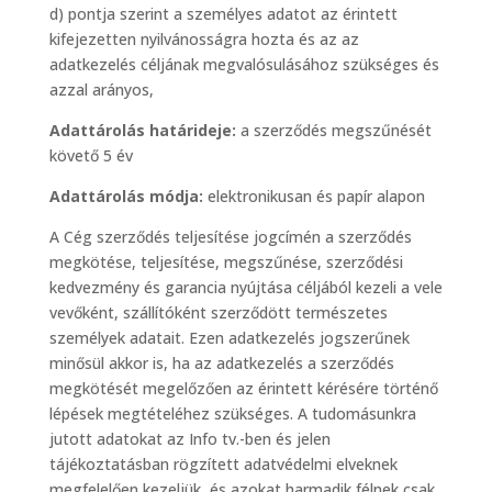
d) pontja szerint a személyes adatot az érintett
kifejezetten nyilvánosságra hozta és az az
adatkezelés céljának megvalósulásához szükséges és
azzal arányos,
Adattárolás határideje:
a szerződés megszűnését
követő 5 év
Adattárolás módja:
elektronikusan és papír alapon
A Cég szerződés teljesítése jogcímén a szerződés
megkötése, teljesítése, megszűnése, szerződési
kedvezmény és garancia nyújtása céljából kezeli a vele
vevőként, szállítóként szerződött természetes
személyek adatait. Ezen adatkezelés jogszerűnek
minősül akkor is, ha az adatkezelés a szerződés
megkötését megelőzően az érintett kérésére történő
lépések megtételéhez szükséges. A tudomásunkra
jutott adatokat az Info tv.-ben és jelen
tájékoztatásban rögzített adatvédelmi elveknek
megfelelően kezeljük, és azokat harmadik félnek csak