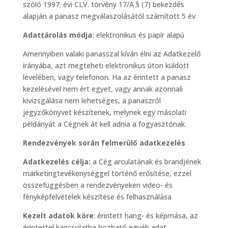
szóló 1997. évi CLV. törvény 17/A § (7) bekezdés
alapján a panasz megválaszolásától számított 5 év
Adattárolás módja:
elektronikus és papír alapú
Amennyiben valaki panasszal kíván élni az Adatkezelő
irányába, azt megteheti elektronikus úton küldött
levelében, vagy telefonon. Ha az érintett a panasz
kezelésével nem ért egyet, vagy annak azonnali
kivizsgálása nem lehetséges, a panaszról
jegyzőkönyvet készítenek, melynek egy másolati
példányát a Cégnek át kell adnia a fogyasztónak.
Rendezvények során felmerülő adatkezelés
Adatkezelés célja:
a Cég arculatának és brandjének
marketingtevékenységgel történő erősítése, ezzel
összefüggésben a rendezvényeken video- és
fényképfelvételek készítése és felhasználása
Kezelt adatok köre
: érintett hang- és képmása, az
érintettel kapcsolatba hozható egyéb adat