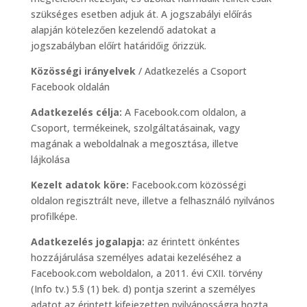
szükséges esetben adjuk át. A jogszabályi előírás
alapján kötelezően kezelendő adatokat a
jogszabályban előírt határidőig őrizzük.
Közösségi irányelvek
/ Adatkezelés a Csoport
Facebook oldalán
Adatkezelés célja:
A Facebook.com oldalon, a
Csoport, termékeinek, szolgáltatásainak, vagy
magának a weboldalnak a megosztása, illetve
lájkolása
Kezelt adatok köre:
Facebook.com közösségi
oldalon regisztrált neve, illetve a felhasználó nyilvános
profilképe.
Adatkezelés jogalapja:
az érintett önkéntes
hozzájárulása személyes adatai kezeléséhez a
Facebook.com weboldalon, a 2011. évi CXII. törvény
(Info tv.) 5.§ (1) bek. d) pontja szerint a személyes
adatot az érintett kifejezetten nyilvánosságra hozta