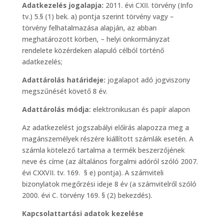
Adatkezelés jogalapja:
2011. évi CXII. törvény (Info
tv.) 5.§ (1) bek. a) pontja szerint törvény vagy –
törvény felhatalmazása alapján, az abban
meghatározott körben, – helyi önkormányzat
rendelete közérdeken alapuló célból történő
adatkezelés;
Adattárolás határideje:
jogalapot adó jogviszony
megszűnését követő 8 év.
Adattárolás módja:
elektronikusan és papír alapon
Az adatkezelést jogszabályi előírás alapozza meg a
magánszemélyek részére kiállított számlák esetén. A
számla kötelező tartalma a termék beszerzőjének
neve és címe (az általános forgalmi adóról szóló 2007.
évi CXXVII. tv. 169. § e) pontja). A számviteli
bizonylatok megőrzési ideje 8 év (a számvitelről szóló
2000. évi C. törvény 169. § (2) bekezdés).
Kapcsolattartási adatok kezelése