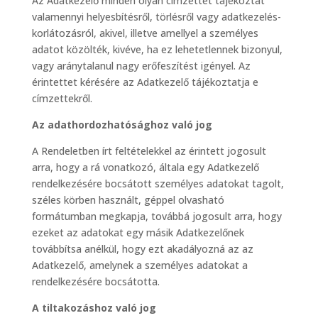
Az Adatkezelő minden olyan címzettet tájékoztat
valamennyi helyesbítésről, törlésről vagy adatkezelés-
korlátozásról, akivel, illetve amellyel a személyes
adatot közölték, kivéve, ha ez lehetetlennek bizonyul,
vagy aránytalanul nagy erőfeszítést igényel. Az
érintettet kérésére az Adatkezelő tájékoztatja e
címzettekről.
Az adathordozhatósághoz való jog
A Rendeletben írt feltételekkel az érintett jogosult
arra, hogy a rá vonatkozó, általa egy Adatkezelő
rendelkezésére bocsátott személyes adatokat tagolt,
széles körben használt, géppel olvasható
formátumban megkapja, továbbá jogosult arra, hogy
ezeket az adatokat egy másik Adatkezelőnek
továbbítsa anélkül, hogy ezt akadályozná az az
Adatkezelő, amelynek a személyes adatokat a
rendelkezésére bocsátotta.
A tiltakozáshoz való jog