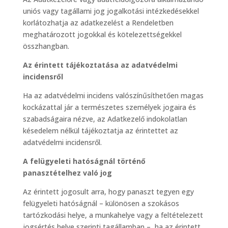
uniós vagy tagállami jog jogalkotási intézkedésekkel
korlátozhatja az adatkezelést a Rendeletben
meghatározott jogokkal és kötelezettségekkel
összhangban.
Az érintett tájékoztatása az adatvédelmi
incidensről
Ha az adatvédelmi incidens valószínűsíthetően magas
kockázattal jár a természetes személyek jogaira és
szabadságaira nézve, az Adatkezelő indokolatlan
késedelem nélkül tájékoztatja az érintettet az
adatvédelmi incidensről.
A felügyeleti hatóságnál történő
panasztételhez való jog
Az érintett jogosult arra, hogy panaszt tegyen egy
felügyeleti hatóságnál – különösen a szokásos
tartózkodási helye, a munkahelye vagy a feltételezett
jogsértés helye szerinti tagállamban –, ha az érintett