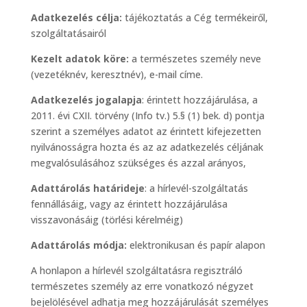
Adatkezelés célja:
tájékoztatás a Cég termékeiről,
szolgáltatásairól
Kezelt adatok köre:
a természetes személy neve
(vezetéknév, keresztnév), e-mail címe.
Adatkezelés jogalapja
: érintett hozzájárulása, a
2011. évi CXII. törvény (Info tv.) 5.§ (1) bek. d) pontja
szerint a személyes adatot az érintett kifejezetten
nyilvánosságra hozta és az az adatkezelés céljának
megvalósulásához szükséges és azzal arányos,
Adattárolás határideje
: a hírlevél-szolgáltatás
fennállásáig, vagy az érintett hozzájárulása
visszavonásáig (törlési kérelméig)
Adattárolás módja:
elektronikusan és papír alapon
A honlapon a hírlevél szolgáltatásra regisztráló
természetes személy az erre vonatkozó négyzet
bejelölésével adhatja meg hozzájárulását személyes