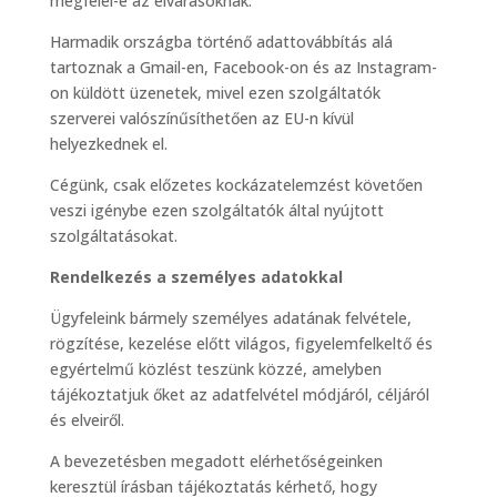
megfelel-e az elvárásoknak.
Harmadik országba történő adattovábbítás alá
tartoznak a Gmail-en, Facebook-on és az Instagram-
on küldött üzenetek, mivel ezen szolgáltatók
szerverei valószínűsíthetően az EU-n kívül
helyezkednek el.
Cégünk, csak előzetes kockázatelemzést követően
veszi igénybe ezen szolgáltatók által nyújtott
szolgáltatásokat.
Rendelkezés a személyes adatokkal
Ügyfeleink bármely személyes adatának felvétele,
rögzítése, kezelése előtt világos, figyelemfelkeltő és
egyértelmű közlést teszünk közzé, amelyben
tájékoztatjuk őket az adatfelvétel módjáról, céljáról
és elveiről.
A bevezetésben megadott elérhetőségeinken
keresztül írásban tájékoztatás kérhető, hogy