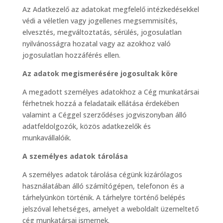
Az Adatkezelő az adatokat megfelelő intézkedésekkel
védi a véletlen vagy jogellenes megsemmisítés,
elvesztés, megváltoztatás, sérülés, jogosulatlan
nyilvánosságra hozatal vagy az azokhoz való
jogosulatlan hozzáférés ellen.
Az adatok megismerésére jogosultak köre
A megadott személyes adatokhoz a Cég munkatársai
férhetnek hozzá a feladataik ellátása érdekében
valamint a Céggel szerződéses jogviszonyban álló
adatfeldolgozók, közös adatkezelők és
munkavállalóik.
A személyes adatok tárolása
A személyes adatok tárolása cégünk kizárólagos
használatában álló számítógépen, telefonon és a
tárhelyünkön történik. A tárhelyre történő belépés
jelszóval lehetséges, amelyet a weboldalt üzemeltető
cég munkatársai ismernek.