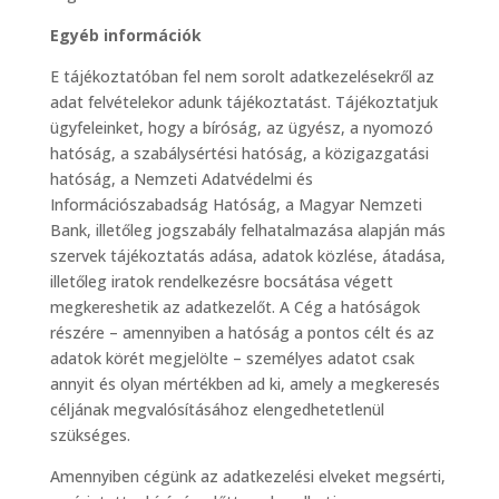
Egyéb információk
E tájékoztatóban fel nem sorolt adatkezelésekről az
adat felvételekor adunk tájékoztatást. Tájékoztatjuk
ügyfeleinket, hogy a bíróság, az ügyész, a nyomozó
hatóság, a szabálysértési hatóság, a közigazgatási
hatóság, a Nemzeti Adatvédelmi és
Információszabadság Hatóság, a Magyar Nemzeti
Bank, illetőleg jogszabály felhatalmazása alapján más
szervek tájékoztatás adása, adatok közlése, átadása,
illetőleg iratok rendelkezésre bocsátása végett
megkereshetik az adatkezelőt. A Cég a hatóságok
részére – amennyiben a hatóság a pontos célt és az
adatok körét megjelölte – személyes adatot csak
annyit és olyan mértékben ad ki, amely a megkeresés
céljának megvalósításához elengedhetetlenül
szükséges.
Amennyiben cégünk az adatkezelési elveket megsérti,