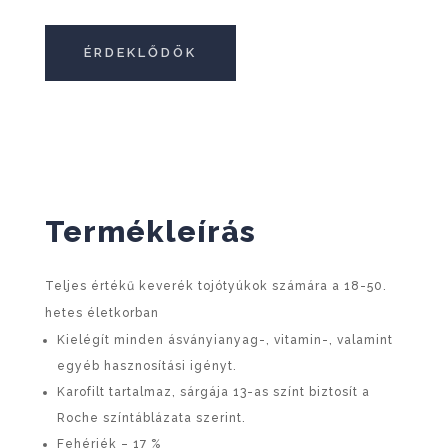
ÉRDEKLŐDÖK
Termékleírás
Teljes értékű keverék tojótyúkok számára a 18-50.
hetes életkorban
Kielégít minden ásványianyag-, vitamin-, valamint
egyéb hasznosítási igényt.
Karofilt tartalmaz, sárgája 13-as színt biztosít a
Roche színtáblázata szerint.
Fehérjék – 17 %