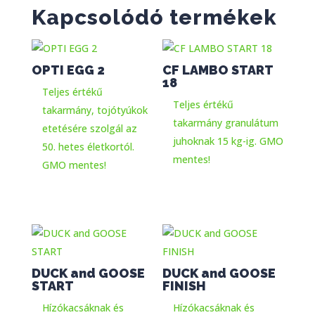
Kapcsolódó termékek
OPTI EGG 2
CF LAMBO START
18
Teljes értékű
Teljes értékű
takarmány, tojótyúkok
takarmány granulátum
etetésére szolgál az
juhoknak 15 kg-ig. GMO
50. hetes életkortól.
mentes!
GMO mentes!
DUCK and GOOSE
DUCK and GOOSE
START
FINISH
Hízókacsáknak és
Hízókacsáknak és