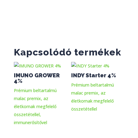
Kapcsolódó termékek
IMUNO GROWER
INDY Starter 4%
4%
Prémium beltartalmú
Prémium beltartalmú
malac premix, az
malac premix, az
életkornak megfelelő
életkornak megfelelő
összetétellel
összetétellel,
immunerősítővel