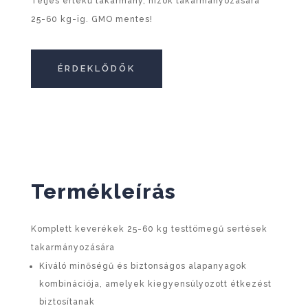
Teljes értékű takarmány, hízók takarmányozására
25-60 kg-ig. GMO mentes!
ÉRDEKLŐDÖK
Termékleírás
Komplett keverékek 25-60 kg testtömegű sertések
takarmányozására
Kiváló minőségű és biztonságos alapanyagok
kombinációja, amelyek kiegyensúlyozott étkezést
biztosítanak