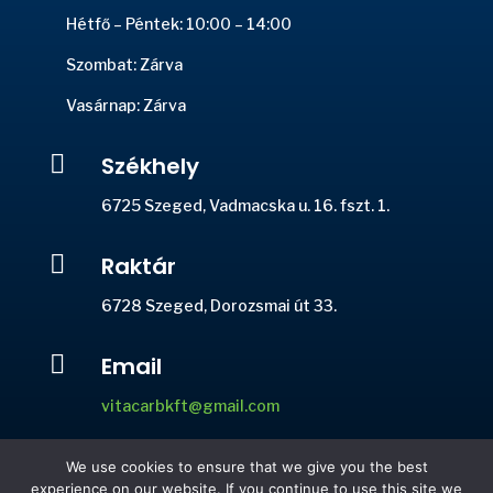
Hétfő – Péntek: 10:00 – 14:00
Szombat: Zárva
Vasárnap: Zárva

Székhely
6725 Szeged, Vadmacska u. 16. fszt. 1.

Raktár
6728 Szeged, Dorozsmai út 33.

Email
vitacarbkft@gmail.com

Telefon
We use cookies to ensure that we give you the best
experience on our website. If you continue to use this site we