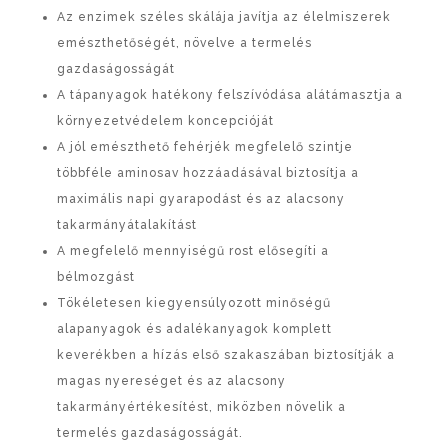
Az enzimek széles skálája javítja az élelmiszerek
emészthetőségét, növelve a termelés
gazdaságosságát
A tápanyagok hatékony felszívódása alátámasztja a
környezetvédelem koncepcióját
A jól emészthető fehérjék megfelelő szintje
többféle aminosav hozzáadásával biztosítja a
maximális napi gyarapodást és az alacsony
takarmányátalakítást
A megfelelő mennyiségű rost elősegíti a
bélmozgást
Tökéletesen kiegyensúlyozott minőségű
alapanyagok és adalékanyagok komplett
keverékben a hízás első szakaszában biztosítják a
magas nyereséget és az alacsony
takarmányértékesítést, miközben növelik a
termelés gazdaságosságát.