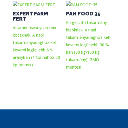
EXPERT FARM
PAN FOOD 35
FERT
Kiegészítő takarmány
Vitamin-ásványi premix
hízóknak, a napi
kocáknak. A napi
takarmányadaghoz kell
takarmányadaghoz kell
keverni legfeljebb 30 %-
keverni legfeljebb 5 %
ban (30 kg/100 kg
arányban (1 tonnához 50
takarmány). GMO
kg premix).
mentes!