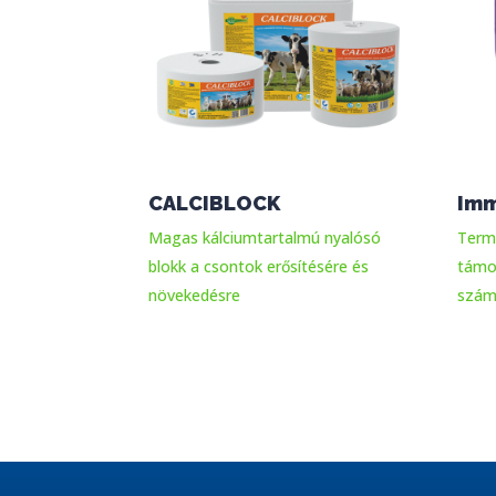
CALCIBLOCK
Im
Magas kálciumtartalmú nyalósó
Term
blokk a csontok erősítésére és
támo
növekedésre
szám