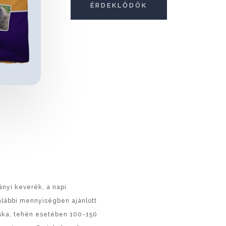
ÉRDEKLŐDÖK
ányi keverék, a napi
alábbi mennyiségben ajánlott
acska, tehén esetében 100-150