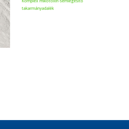
Komplex mikotoxin-semlegesítő
takarmányadalék