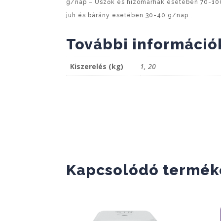
g/nap – Üszők és hízómarhák esetében 70-100
juh és bárány esetében 30-40 g/nap .
További információ
Kiszerelés (kg)
1, 20
Kapcsolódó termék