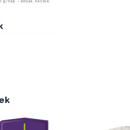
 g/nap – Borjak, kecske,
k
ek