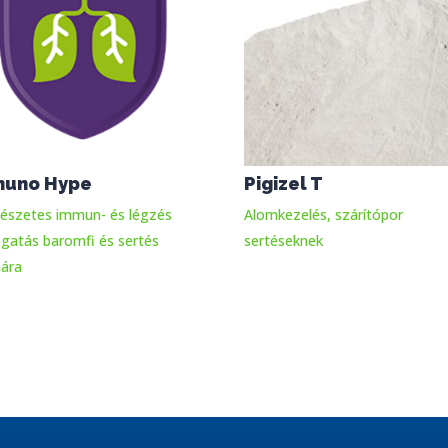
muno Hype
Pigizel T
észetes immun- és légzés
Alomkezelés, szárítópor
gatás baromfi és sertés
sertéseknek
ára