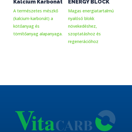
Kalcium Karbonát
ENERGY BLOCK
A természetes mészkő
Magas energiatartalmú
(kalcium-karbonát) a
nyalósó blokk
kötőanyag és
növekedéshez,
tömítőanyag alapanyaga.
szoptatáshoz és
regenerációhoz