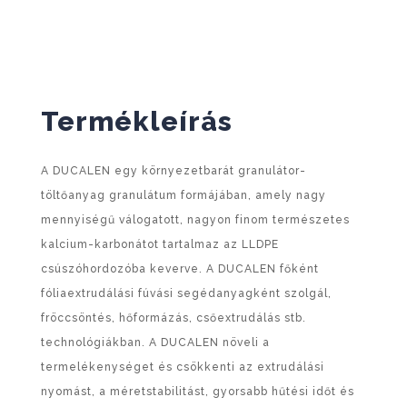
Termékleírás
A DUCALEN egy környezetbarát granulátor-
töltőanyag granulátum formájában, amely nagy
mennyiségű válogatott, nagyon finom természetes
kalcium-karbonátot tartalmaz az LLDPE
csúszóhordozóba keverve. A DUCALEN főként
fóliaextrudálási fúvási segédanyagként szolgál,
fröccsöntés, hőformázás, csőextrudálás stb.
technológiákban. A DUCALEN növeli a
termelékenységet és csökkenti az extrudálási
nyomást, a méretstabilitást, gyorsabb hűtési időt és